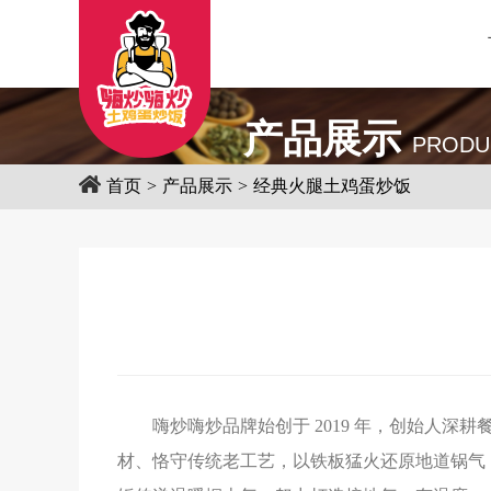
产品展示
PRODU
首页
>
产品展示
>
经典火腿土鸡蛋炒饭
嗨炒嗨炒品牌始创于 2019 年，创始人
材、恪守传统老工艺，以铁板猛火还原地道锅气