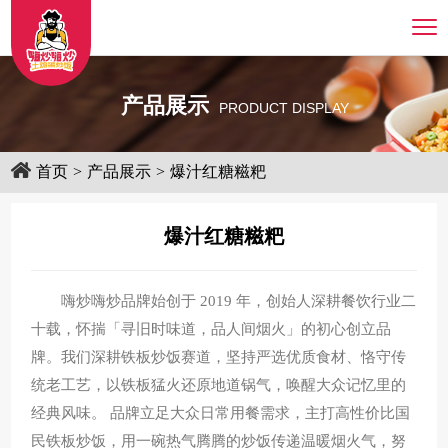
产品展示
PRODUCT DISPLAY
首页
>
产品展示
>
爆汁红糖糍粑
爆汁红糖糍粑
嗨炒嗨炒品牌始创于 2019 年，创始人深耕餐饮行业二
十载，怀揣「寻旧时味道，品人间烟火」的初心创立品
牌。我们深耕铁板炒饭赛道，坚持严选优质食材、恪守传
统老工艺，以铁板猛火还原地道锅气，唤醒大众记忆里的
经典风味。 品牌立足大众日常用餐需求，主打高性价比国
民铁板炒饭，用一碗热气腾腾的炒饭传递温暖烟火气，努